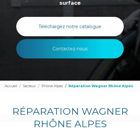
surface
Téléchargez notre catalogue
Contactez-nous
Accueil
Secteur
Rhône Alpes
Réparation Wagner Rhône Alpes
RÉPARATION WAGNER
RHÔNE ALPES