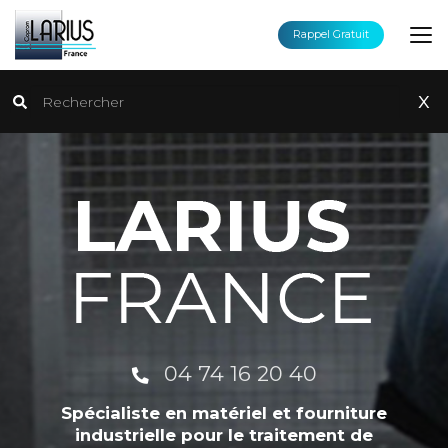
Aller
au
Rappel Gratuit
contenu
principal
Rechercher
x
04 74 16 20 40
Spécialiste en matériel et fourniture
industrielle pour le traitement de