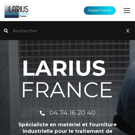
Aller
au
Rappel Gratuit
contenu
principal
Rechercher
x
04 74 16 20 40
Spécialiste en matériel et fourniture
industrielle pour le traitement de