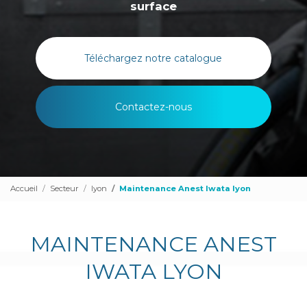
surface
Téléchargez notre catalogue
Contactez-nous
Accueil
Secteur
lyon
Maintenance Anest Iwata lyon
MAINTENANCE ANEST
IWATA LYON